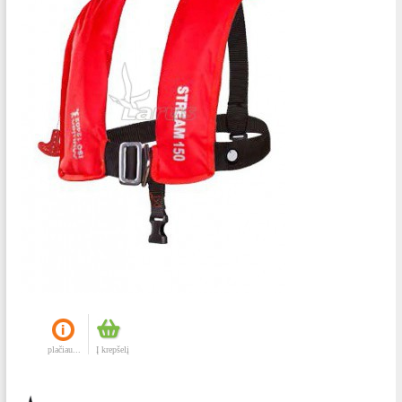
plačiau...
Į krepšelį