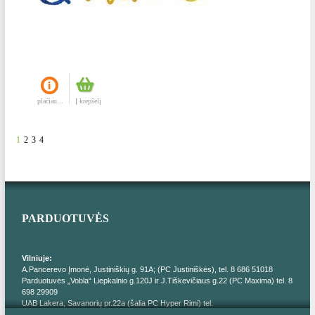
plačiau...
Į krepšelį
1
2
3
4
PARDUOTUVĖS
Vilniuje:
A.Pancerevo Įmonė, Justiniškių g. 91A; (PC Justiniškės), tel. 8 686 51018
Parduotuvės „Vobla“ Liepkalnio g.120J ir J.Tiškevičiaus g.22 (PC Maxima) tel. 8
698 29909
UAB Lakera, Savanorių pr.22a (šalia PC Hyper Rimi) tel.
I. Orlovos Įmonė; http://pasina.lt/; Parduotuvė „Pas Iną‘‘, Erfurto g. 10; tel. 8 655