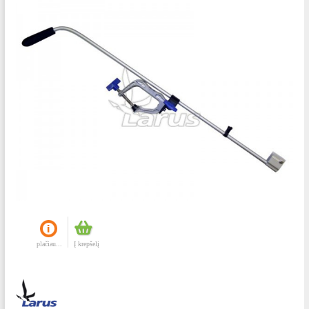
plačiau...
Į krepšelį