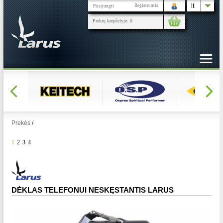
lt
Registruotis
Prisijungti
Prekių krepšelyje:
0
Prekės
/
1
2
3
4
DĖKLAS TELEFONUI NESKĘSTANTIS LARUS