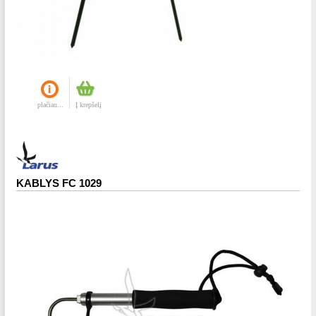
plačiau...
Į krepšelį
KABLYS FC 1029