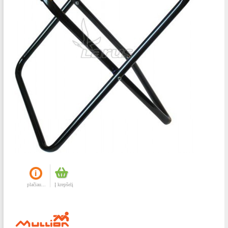
plačiau...
Į krepšelį