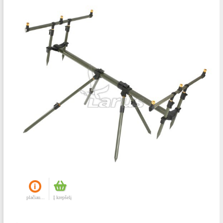
plačiau...
Į krepšelį