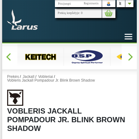
lt
Registruotis
Prisijungti
Prekių krepšelyje:
0
Prekės
/
Jackall
/
Vobleriai
/
Vobleris Jackall Pompadour Jr. Blink Brown Shadow
VOBLERIS JACKALL
POMPADOUR JR. BLINK BROWN
SHADOW