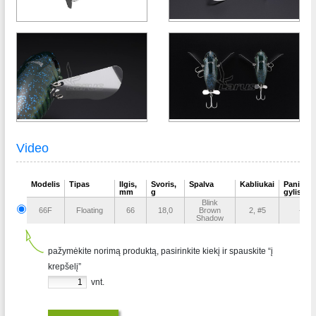
Video
Modelis
Tipas
Ilgis,
Svoris,
Spalva
Kabliukai
Panirim
mm
g
gylis, m
Blink
66F
Floating
66
18,0
Brown
2, #5
-
Shadow
pažymėkite norimą produktą, pasirinkite kiekį ir spauskite “į
krepšelį”
vnt.