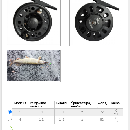
Modelis
Perdavimo
Guoliai
Špūlės talpa,
Svoris,
Kaina
skaičius
mm/m
g
0
5
1:1
1+1
x
72
Eur
0
6
1:1
1+1
x
82
Eur