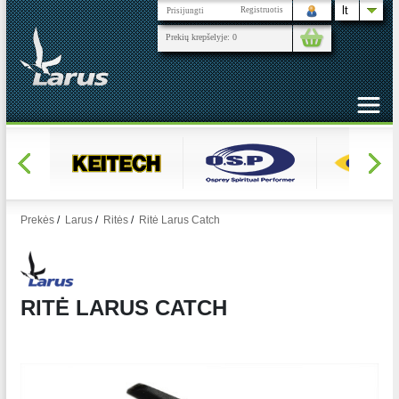
lt
Registruotis
Prisijungti
Prekių krepšelyje:
0
Prekės
/
Larus
/
Ritės
/
Ritė Larus Catch
RITĖ LARUS CATCH