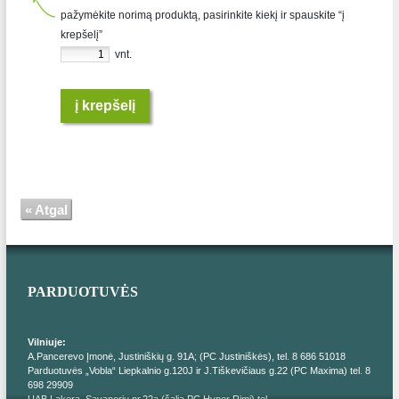
pažymėkite norimą produktą, pasirinkite kiekį ir spauskite “į
krepšelį”
vnt.
į krepšelį
« Atgal
PARDUOTUVĖS
Vilniuje:
A.Pancerevo Įmonė, Justiniškių g. 91A; (PC Justiniškės), tel. 8 686 51018
Parduotuvės „Vobla“ Liepkalnio g.120J ir J.Tiškevičiaus g.22 (PC Maxima) tel. 8
698 29909
UAB Lakera, Savanorių pr.22a (šalia PC Hyper Rimi) tel.